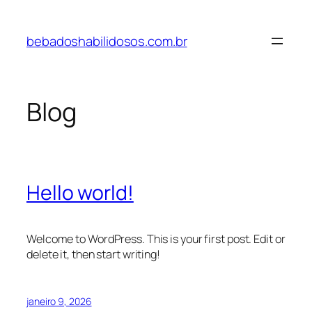
Pular
para
bebadoshabilidosos.com.br
o
conteúdo
Blog
Hello world!
Welcome to WordPress. This is your first post. Edit or
delete it, then start writing!
janeiro 9, 2026